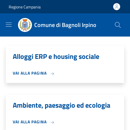
Salta al contenuto principale
Skip to footer content
Regione Campania
Comune di Bagnoli Irpino
Alloggi ERP e housing sociale
VAI ALLA PAGINA
Ambiente, paesaggio ed ecologia
VAI ALLA PAGINA