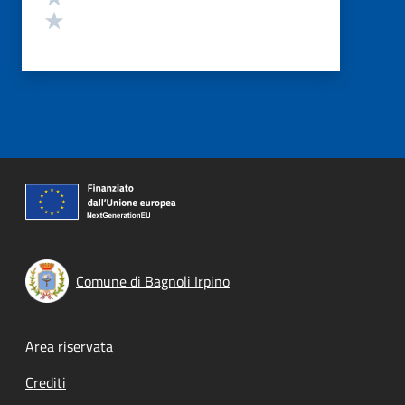
Valuta 1 stelle su 5
Comune di Bagnoli Irpino
Footer menu
Area riservata
Crediti