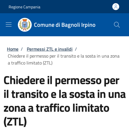
Salta al contenuto principale
Skip to footer content
Regione Campania
Comune di Bagnoli Irpino
Briciole di pane
Home
/
Permessi ZTL e invalidi
/
Chiedere il permesso per il transito e la sosta in una zona
a traffico limitato (ZTL)
Chiedere il permesso per
il transito e la sosta in una
zona a traffico limitato
(ZTL)