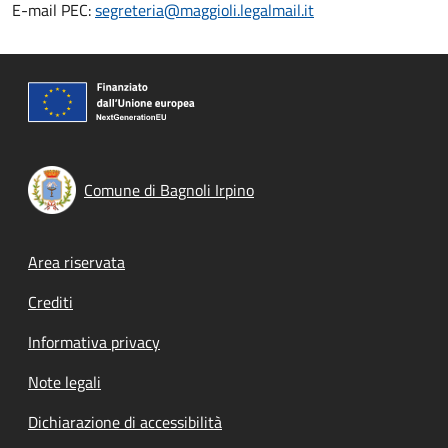
E-mail PEC:
segreteria@maggioli.legalmail.it
Comune di Bagnoli Irpino
Footer menu
Area riservata
Crediti
Informativa privacy
Note legali
Dichiarazione di accessibilità