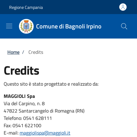
Salta al contenuto principale
Skip to footer content
Regione Campania
Comune di Bagnoli Irpino
Briciole di pane
Home
/
Credits
Credits
Questo sito è stato progettato e realizzato da:
MAGGIOLI Spa
Via del Carpino, n. 8
47822 Santarcangelo di Romagna (RN)
Telefono: 0541 628111
Fax: 0541 622100
E-mail:
maggiolispa@maggioli.it