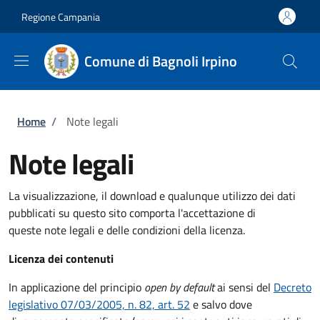
Salta al contenuto principale
Skip to footer content
Regione Campania
Comune di Bagnoli Irpino
Briciole di pane
Home
/
Note legali
Note legali
La visualizzazione, il download e qualunque utilizzo dei dati
pubblicati su questo sito comporta l'accettazione di
queste note legali e delle condizioni della licenza.
Licenza dei contenuti
In applicazione del principio
open by default
ai sensi del
Decreto
legislativo 07/03/2005, n. 82, art. 52
e salvo dove