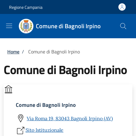
Salta al contenuto principale
Skip to footer content
Regione Campania
Comune di Bagnoli Irpino
Briciole di pane
Home
/
Comune di Bagnoli Irpino
Comune di Bagnoli Irpino
Comune di Bagnoli Irpino
Via Roma 19, 83043 Bagnoli Irpino (AV)
Sito Istituzionale