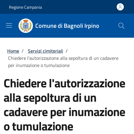
Salta al contenuto principale
Skip to footer content
Regione Campania
Comune di Bagnoli Irpino
Briciole di pane
Home
/
Servizi cimiteriali
/
Chiedere l'autorizzazione alla sepoltura di un cadavere
per inumazione o tumulazione
Chiedere l'autorizzazione
alla sepoltura di un
cadavere per inumazione
o tumulazione