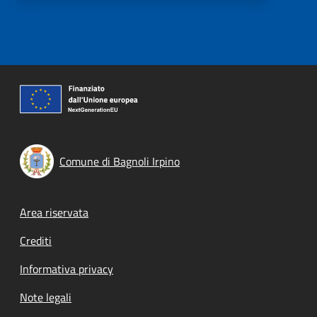
Comune di Bagnoli Irpino
Footer menu
Area riservata
Crediti
Informativa privacy
Note legali