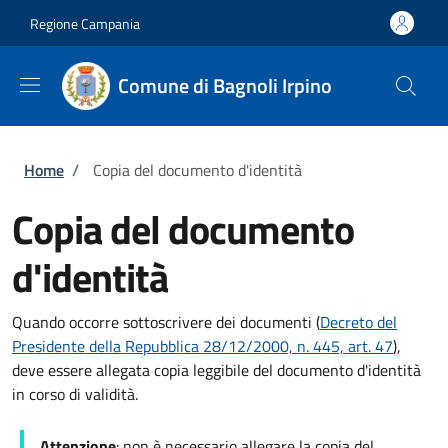
Salta al contenuto principale
Skip to footer content
Regione Campania
Comune di Bagnoli Irpino
Briciole di pane
Home
/
Copia del documento d'identità
Copia del documento
d'identità
Quando occorre sottoscrivere dei documenti (
Decreto del
Presidente della Repubblica 28/12/2000, n. 445, art. 47
),
deve essere allegata copia leggibile del documento d'identità
in corso di validità.
Attenzione
: non è necessario allegare la copia del