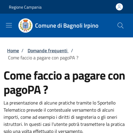
Salta al contenuto principale
Skip to footer content
Regione Campania
Comune di Bagnoli Irpino
Briciole di pane
Home
/
Domande frequenti
/
Come faccio a pagare con pagoPA ?
Come faccio a pagare con
pagoPA ?
La presentazione di alcune pratiche tramite lo Sportello
Telematico prevede il contestuale versamento di alcuni
importi, come ad esempio i diritti di segreteria o gli oneri
istruttori. In questi casi l'utente potrà trasmettere la pratica
solo una volta effettuato il versamento.