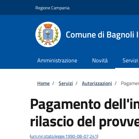
Salta al contenuto principale
Skip to footer content
Regione Campania
Comune di Bagnoli I
Amministrazione
Novità
Servizi
Briciole di pane
Home
/
Servizi
/
Autorizzazioni
/
Pagament
Pagamento dell'im
rilascio del provv
(
urn:nir:stato:legge:1990-08-07;241
)