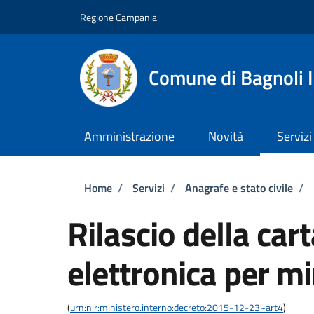
Salta al contenuto principale
Skip to footer content
Regione Campania
Comune di Bagnoli I
Amministrazione
Novità
Servizi
Briciole di pane
Home
/
Servizi
/
Anagrafe e stato civile
/
Rilascio della cart
elettronica per m
(
urn:nir:ministero.interno:decreto:2015-12-23~art4
)