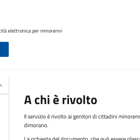
tità elettronica per minorenni
A chi è rivolto
Il servizio è rivolto ai genitori di cittadini mino
dimorano.
La richiesta del documento, che può essere rilasci