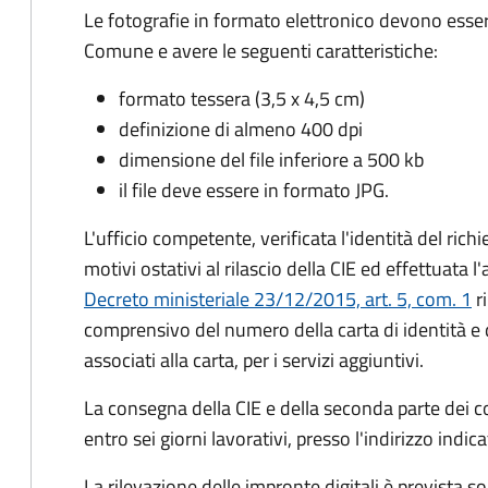
Le fotografie in formato elettronico devono esser
Comune e avere le seguenti caratteristiche
:
formato tessera (3,5 x 4,5 cm)
definizione di almeno 400 dpi
dimensione del file inferiore a 500 kb
il file deve essere in formato JPG.
L'ufficio competente, verificata l'identità del rich
motivi ostativi al rilascio della CIE ed effettuata 
Decreto ministeriale 23/12/2015, art. 5, com. 1
ri
comprensivo del numero della carta di identità e 
associati alla carta, per i servizi aggiuntivi.
La consegna della CIE e della seconda parte dei c
entro sei giorni lavorativi, presso l'indirizzo indic
La rilevazione delle impronte digitali è prevista s