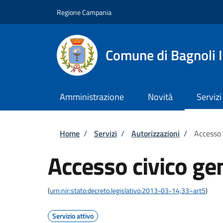
Salta al contenuto principale
Skip to footer content
Regione Campania
Comune di Bagnoli I
Amministrazione
Novità
Servizi
Briciole di pane
Home
/
Servizi
/
Autorizzazioni
/
Accesso 
Accesso civico ge
(
urn:nir:stato:decreto.legislativo:2013-03-14;33~art5
)
Servizio attivo