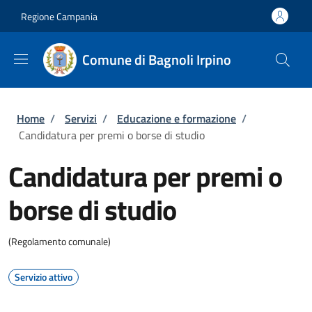
Salta al contenuto principale
Skip to footer content
Regione Campania
Comune di Bagnoli Irpino
Briciole di pane
Home
/
Servizi
/
Educazione e formazione
/
Candidatura per premi o borse di studio
Candidatura per premi o
borse di studio
(Regolamento comunale)
Servizio attivo