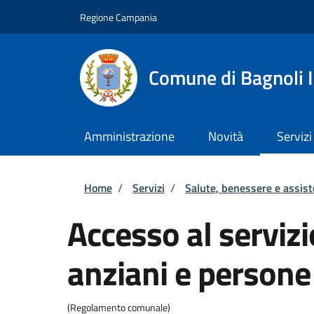
Salta al contenuto principale
Skip to footer content
Regione Campania
Comune di Bagnoli I
Amministrazione
Novità
Servizi
Briciole di pane
Home
/
Servizi
/
Salute, benessere e assis
Accesso al servizi
anziani e persone 
(Regolamento comunale)