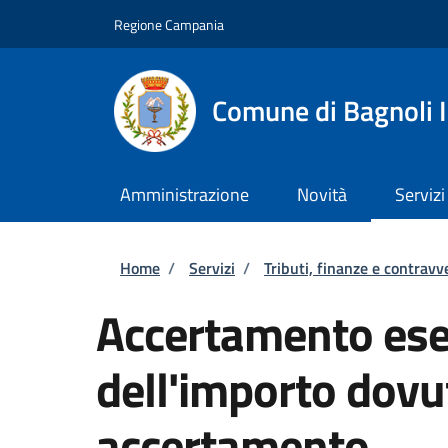
Salta al contenuto principale
Skip to footer content
Regione Campania
Comune di Bagnoli I
Amministrazione
Novità
Servizi
Briciole di pane
Home
/
Servizi
/
Tributi, finanze e contravv
Accertamento esec
dell'importo dovu
accertamento