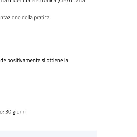
rta d’identità elettronica (CIE) o carta
ntazione della pratica.
e positivamente si ottiene la
: 30 giorni