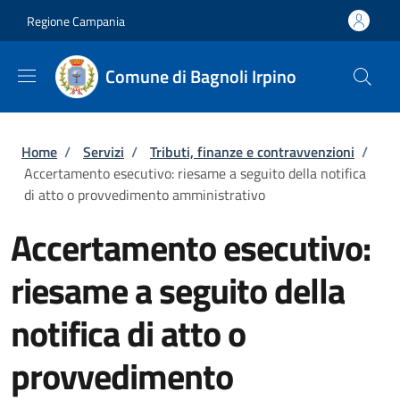
Salta al contenuto principale
Skip to footer content
Regione Campania
Comune di Bagnoli Irpino
Briciole di pane
Home
/
Servizi
/
Tributi, finanze e contravvenzioni
/
Accertamento esecutivo: riesame a seguito della notifica
di atto o provvedimento amministrativo
Accertamento esecutivo:
riesame a seguito della
notifica di atto o
provvedimento