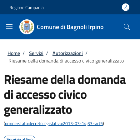
Salta al contenuto principale
Skip to footer content
Regione Campania
Comune di Bagnoli Irpino
Briciole di pane
Home
/
Servizi
/
Autorizzazioni
/
Riesame della domanda di accesso civico generalizzato
Riesame della domanda
di accesso civico
generalizzato
(
urn:nir:stato:decreto.legislativo:2013-03-14;33~art5
)
Servizio attivo