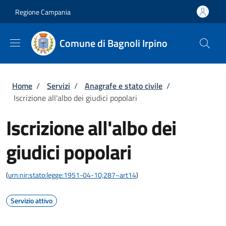
Salta al contenuto principale
Skip to footer content
Regione Campania
Comune di Bagnoli Irpino
Briciole di pane
Home
/
Servizi
/
Anagrafe e stato civile
/
Iscrizione all'albo dei giudici popolari
Iscrizione all'albo dei
giudici popolari
(
urn:nir:stato:legge:1951-04-10;287~art14
)
Servizio attivo