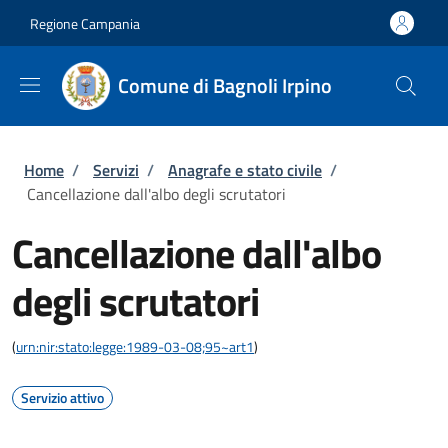
Salta al contenuto principale
Skip to footer content
Regione Campania
Comune di Bagnoli Irpino
Briciole di pane
Home
/
Servizi
/
Anagrafe e stato civile
/
Cancellazione dall'albo degli scrutatori
Cancellazione dall'albo
degli scrutatori
(
urn:nir:stato:legge:1989-03-08;95~art1
)
Servizio attivo