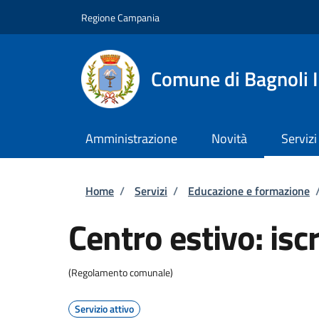
Salta al contenuto principale
Skip to footer content
Regione Campania
Comune di Bagnoli I
Amministrazione
Novità
Servizi
Briciole di pane
Home
/
Servizi
/
Educazione e formazione
Centro estivo: iscr
(Regolamento comunale)
Servizio attivo