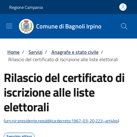
Salta al contenuto principale
Skip to footer content
Regione Campania
Comune di Bagnoli Irpino
Briciole di pane
Home
/
Servizi
/
Anagrafe e stato civile
/
Rilascio del certificato di iscrizione alle liste elettorali
Rilascio del certificato di
iscrizione alle liste
elettorali
(
urn:nir:presidente.repubblica:decreto:1967-03-20;223~art4bis
)
Servizio attivo