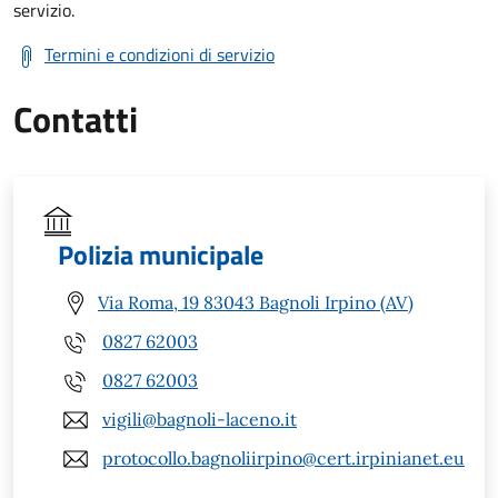
servizio.
Termini e condizioni di servizio
Contatti
Polizia municipale
Via Roma, 19 83043 Bagnoli Irpino (AV)
0827 62003
0827 62003
vigili@bagnoli-laceno.it
protocollo.bagnoliirpino@cert.irpinianet.eu