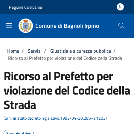
Salta al contenuto principale
Skip to footer content
Regione Campania
Comune di Bagnoli Irpino
Briciole di pane
Home
/
Servizi
/
Giustizia e sicurezza pubblica
/
Ricorso al Prefetto per violazione del Codice della Strada
Ricorso al Prefetto per
violazione del Codice della
Strada
(
urn:nir:stato:decreto.legislativo:1992-04-30;285~art203
)
Servizio attivo