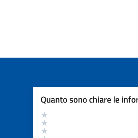
Quanto sono chiare le info
Valutazione
Valuta 5 stelle su 5
Valuta 4 stelle su 5
Valuta 3 stelle su 5