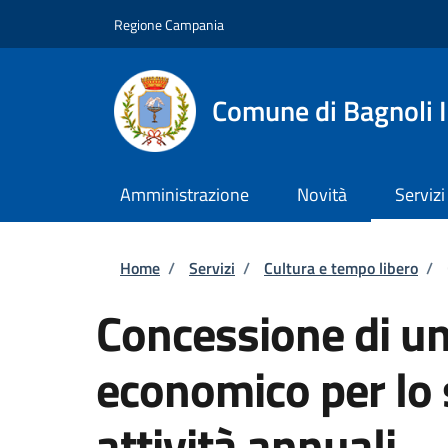
Salta al contenuto principale
Skip to footer content
Regione Campania
Comune di Bagnoli I
Amministrazione
Novità
Servizi
Briciole di pane
Home
/
Servizi
/
Cultura e tempo libero
/
Concessione di un
economico per lo 
attività annuali