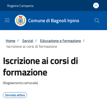
Salta al contenuto principale
Skip to footer content
Regione Campania
Comune di Bagnoli Irpino
Briciole di pane
Home
/
Servizi
/
Educazione e formazione
/
Iscrizione ai corsi di formazione
Iscrizione ai corsi di
formazione
(Regolamento comunale)
Servizio attivo