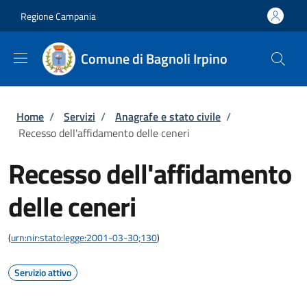
Salta al contenuto principale
Skip to footer content
Regione Campania
Comune di Bagnoli Irpino
Briciole di pane
Home
/
Servizi
/
Anagrafe e stato civile
/
Recesso dell'affidamento delle ceneri
Recesso dell'affidamento
delle ceneri
(
urn:nir:stato:legge:2001-03-30;130
)
Servizio attivo