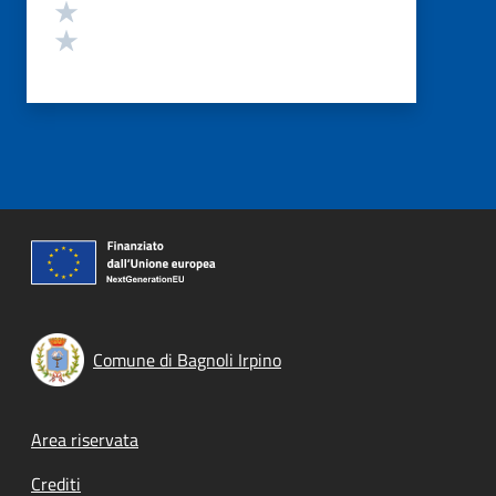
Valuta 2 stelle su 5
Valuta 1 stelle su 5
Comune di Bagnoli Irpino
Footer menu
Area riservata
Crediti