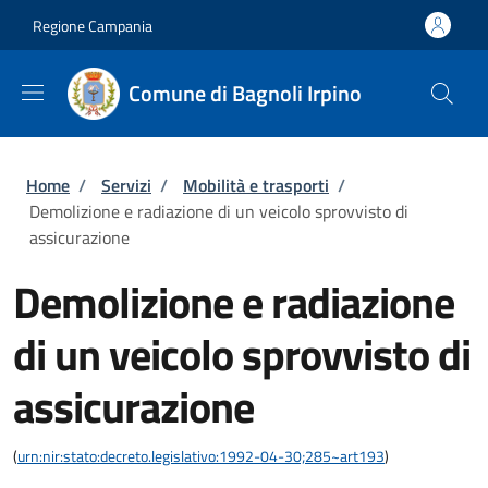
Salta al contenuto principale
Skip to footer content
Regione Campania
Comune di Bagnoli Irpino
Briciole di pane
Home
/
Servizi
/
Mobilità e trasporti
/
Demolizione e radiazione di un veicolo sprovvisto di
assicurazione
Demolizione e radiazione
di un veicolo sprovvisto di
assicurazione
(
urn:nir:stato:decreto.legislativo:1992-04-30;285~art193
)