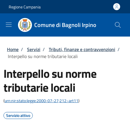
Salta al contenuto principale
Skip to footer content
Regione Campania
Comune di Bagnoli Irpino
Briciole di pane
Home
/
Servizi
/
Tributi, finanze e contravvenzioni
/
Interpello su norme tributarie locali
Interpello su norme
tributarie locali
(
urn:nir:stato:legge:2000-07-27;212~art11
)
Servizio attivo