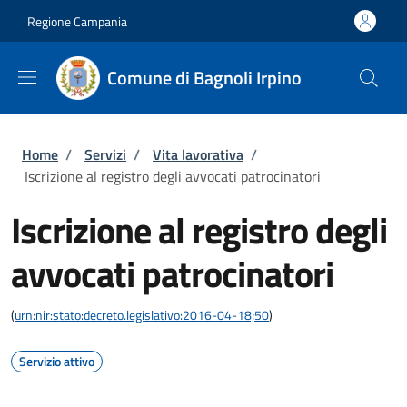
Salta al contenuto principale
Skip to footer content
Regione Campania
Comune di Bagnoli Irpino
Briciole di pane
Home
/
Servizi
/
Vita lavorativa
/
Iscrizione al registro degli avvocati patrocinatori
Iscrizione al registro degli
avvocati patrocinatori
(
urn:nir:stato:decreto.legislativo:2016-04-18;50
)
Servizio attivo