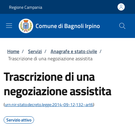
Salta al contenuto principale
Skip to footer content
Regione Campania
Comune di Bagnoli Irpino
Briciole di pane
Home
/
Servizi
/
Anagrafe e stato civile
/
Trascrizione di una negoziazione assistita
Trascrizione di una
negoziazione assistita
(
urn:nir:stato:decreto.legge:2014-09-12;132~art6
)
Servizio attivo