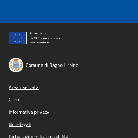
Comune di Bagnoli Irpino
Footer menu
Area riservata
Crediti
Informativa privacy
Note legali
Dichiarazione di accessibilità