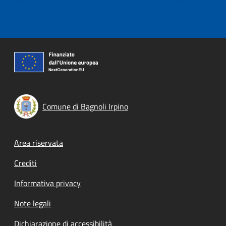
Comune di Bagnoli Irpino
Footer menu
Area riservata
Crediti
Informativa privacy
Note legali
Dichiarazione di accessibilità