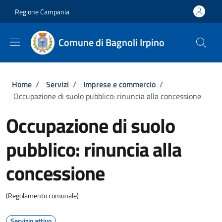
Salta al contenuto principale
Skip to footer content
Regione Campania
Comune di Bagnoli Irpino
Briciole di pane
Home
/
Servizi
/
Imprese e commercio
/
Occupazione di suolo pubblico: rinuncia alla concessione
Occupazione di suolo
pubblico: rinuncia alla
concessione
(Regolamento comunale)
Servizio attivo