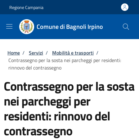
Salta al contenuto principale
Skip to footer content
Regione Campania
Comune di Bagnoli Irpino
Briciole di pane
Home
/
Servizi
/
Mobilità e trasporti
/
Contrassegno per la sosta nei parcheggi per residenti:
rinnovo del contrassegno
Contrassegno per la sosta
nei parcheggi per
residenti: rinnovo del
contrassegno