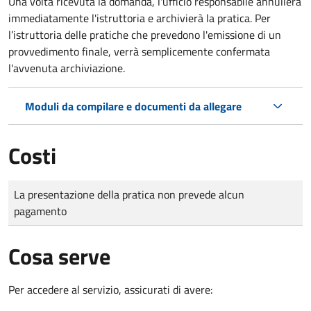
Una volta ricevuta la domanda, l'ufficio responsabile annullerà
immediatamente l'istruttoria e archivierà la pratica. Per
l’istruttoria delle pratiche che prevedono l'emissione di un
provvedimento finale, verrà semplicemente confermata
l'avvenuta archiviazione.
Moduli da compilare e documenti da allegare
Costi
Tipo di pagamento
Importo
La presentazione della pratica non prevede alcun
pagamento
Cosa serve
Per accedere al servizio, assicurati di avere: