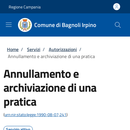
Salta al contenuto principale
Skip to footer content
Regione Campania
Comune di Bagnoli Irpino
Briciole di pane
Home
/
Servizi
/
Autorizzazioni
/
Annullamento e archiviazione di una pratica
Annullamento e
archiviazione di una
pratica
(
urn:nir:stato:legge:1990-08-07;241
)
Servizio attivo