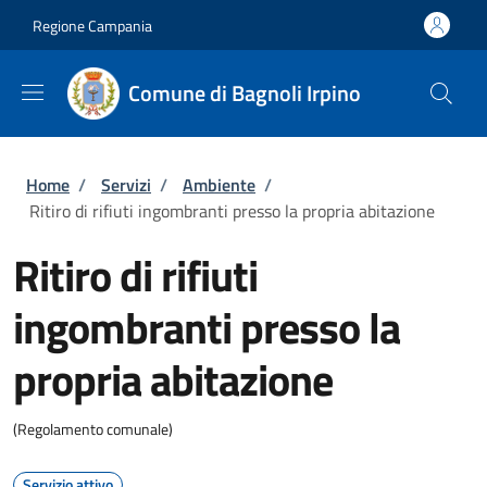
Salta al contenuto principale
Skip to footer content
Regione Campania
Comune di Bagnoli Irpino
Briciole di pane
Home
/
Servizi
/
Ambiente
/
Ritiro di rifiuti ingombranti presso la propria abitazione
Ritiro di rifiuti
ingombranti presso la
propria abitazione
(Regolamento comunale)
Servizio attivo