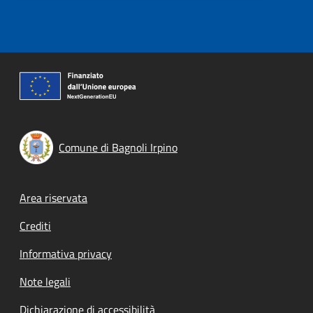
Comune di Bagnoli Irpino
Footer menu
Area riservata
Crediti
Informativa privacy
Note legali
Dichiarazione di accessibilità