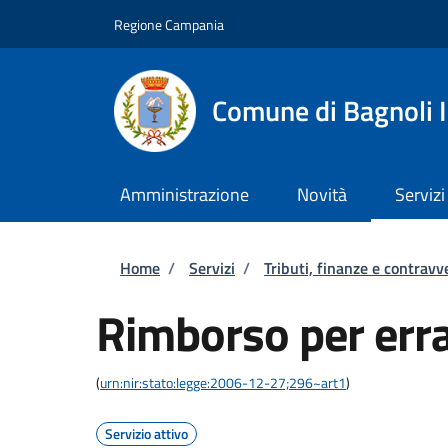
Salta al contenuto principale
Skip to footer content
Regione Campania
Comune di Bagnoli I
Amministrazione
Novità
Servizi
Briciole di pane
Home
/
Servizi
/
Tributi, finanze e contravv
Rimborso per err
(
urn:nir:stato:legge:2006-12-27;296~art1
)
Servizio attivo