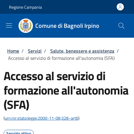
Salta al contenuto principale
Skip to footer content
Regione Campania
Comune di Bagnoli Irpino
Briciole di pane
Home
/
Servizi
/
Salute, benessere e assistenza
/
Accesso al servizio di formazione all'autonomia (SFA)
Accesso al servizio di
formazione all'autonomia
(SFA)
(
urn:nir:stato:legge:2000-11-08;328~art6
)
Servizio attivo