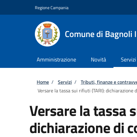
Salta al contenuto principale
Skip to footer content
Regione Campania
Comune di Bagnoli I
Amministrazione
Novità
Servizi
Briciole di pane
Home
/
Servizi
/
Tributi, finanze e contravv
Versare la tassa sui rifiuti (TARI): dichiarazione 
Versare la tassa su
dichiarazione di 