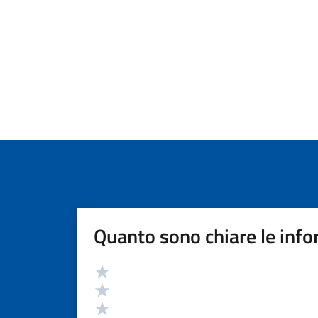
Quanto sono chiare le info
Valutazione
Valuta 5 stelle su 5
Valuta 4 stelle su 5
Valuta 3 stelle su 5