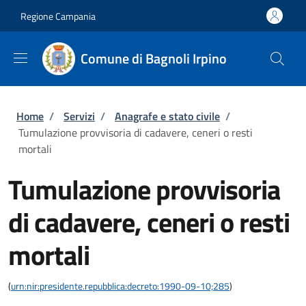
Salta al contenuto principale
Skip to footer content
Regione Campania
Comune di Bagnoli Irpino
Briciole di pane
Home
/
Servizi
/
Anagrafe e stato civile
/
Tumulazione provvisoria di cadavere, ceneri o resti
mortali
Tumulazione provvisoria
di cadavere, ceneri o resti
mortali
(
urn:nir:presidente.repubblica:decreto:1990-09-10;285
)