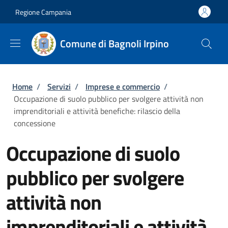
Salta al contenuto principale
Skip to footer content
Regione Campania
Comune di Bagnoli Irpino
Briciole di pane
Home
/
Servizi
/
Imprese e commercio
/
Occupazione di suolo pubblico per svolgere attività non
imprenditoriali e attività benefiche: rilascio della
concessione
Occupazione di suolo
pubblico per svolgere
attività non
imprenditoriali e attività