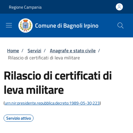
Salta al contenuto principale
Skip to footer content
Regione Campania
Comune di Bagnoli Irpino
Briciole di pane
Home
/
Servizi
/
Anagrafe e stato civile
/
Rilascio di certificati di leva militare
Rilascio di certificati di
leva militare
(
urn:nir:presidente.repubblica:decreto:1989-05-30;223
)
Servizio attivo