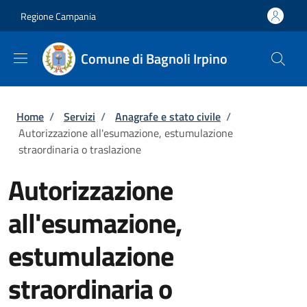
Salta al contenuto principale
Skip to footer content
Regione Campania
Comune di Bagnoli Irpino
Briciole di pane
Home
/
Servizi
/
Anagrafe e stato civile
/
Autorizzazione all'esumazione, estumulazione
straordinaria o traslazione
Autorizzazione
all'esumazione,
estumulazione
straordinaria o