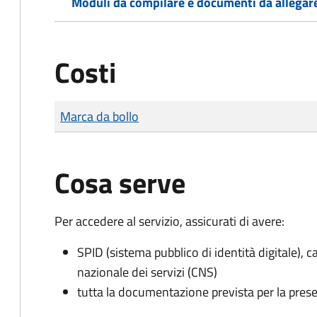
Moduli da compilare e documenti da allegar
Costi
Tipo di pagamento
Importo
Marca da bollo
Cosa serve
Per accedere al servizio, assicurati di avere:
SPID (sistema pubblico di identità digitale), ca
nazionale dei servizi (CNS)
tutta la documentazione prevista per la prese