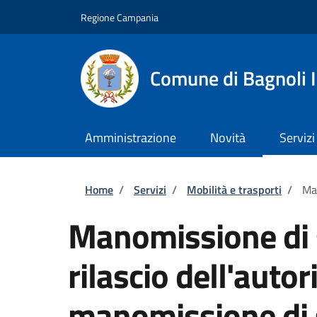
Salta al contenuto principale
Skip to footer content
Regione Campania
Comune di Bagnoli I
Amministrazione
Novità
Servizi
Briciole di pane
Home
/
Servizi
/
Mobilità e trasporti
/
Man
Manomissione di 
rilascio dell'autor
manomissione di 