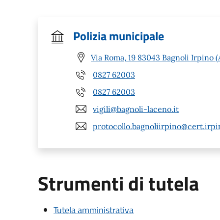
Polizia municipale
Via Roma, 19 83043 Bagnoli Irpino (
0827 62003
0827 62003
vigili@bagnoli-laceno.it
protocollo.bagnoliirpino@cert.irpi
Strumenti di tutela
Tutela amministrativa