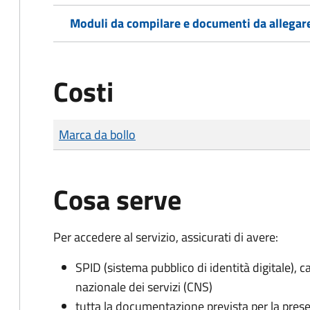
Moduli da compilare e documenti da allegar
Costi
Tipo di pagamento
Importo
Marca da bollo
Cosa serve
Per accedere al servizio, assicurati di avere:
SPID (sistema pubblico di identità digitale), ca
nazionale dei servizi (CNS)
tutta la documentazione prevista per la prese