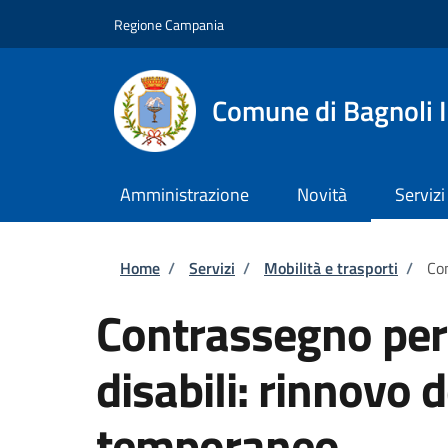
Salta al contenuto principale
Skip to footer content
Regione Campania
Comune di Bagnoli I
Amministrazione
Novità
Servizi
Briciole di pane
Home
/
Servizi
/
Mobilità e trasporti
/
Con
Contrassegno per v
disabili: rinnovo
temporaneo